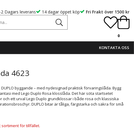
-2 Dagars leverans
14 dagar öppet köp
Fri Frakt över 1500 kr
0
KONTAKTA OSS
åda 4623
LEGO DUPLO byggande – med nydesignad praktisk förvaringslåda. Bygg
fantasi med Lego Duplo Rosa klosslåda. Det här söta startsetet
r och ett urval Lego Duplo grundklossar i både rosa och klassiska
rationsbroschyr. DUPLO bitar är tåliga, färgstarka och säkra för små
ortiment för tillfället.