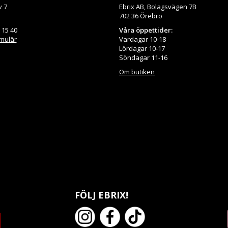
v 7
Ebrix AB, Bolagsvägen 7B
702 36 Örebro
 15 40
Våra öppettider:
rmulär
Vardagar 10-18
Lördagar 10-17
Söndagar 11-16
Om butiken
FÖLJ EBRIX!