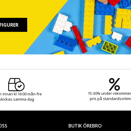
FIGURER
15-30% under rekomme
r innan kl 16:00 mån-fre
pris på standardsortim
skickas samma dag
OSS
BUTIK ÖREBRO