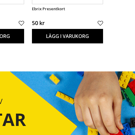
Ebrix Presentkort
50 kr
KORG
LÄGG I VARUKORG
V
TAR