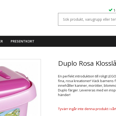
1
ER
PRESENTKORT
Duplo Rosa Klossl
En perfekt introduktion till roligt 
fina, rosa kreationer! Väck barnens 
innehåller kaniner, morötter, blommo
Duplo färger. Levereras med en inspi
händer!
Tyvärr ingår inte denna produkt i vårt s