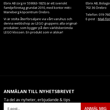
Ebrix AB (org nr 559063-1825) är ett svenskt
Ebrix AB, Bolags
familjeföretag grundat 2010, med kontor mitt i
702 36 Örebro
Marieberg köpcentrum Örebro.
Telefon: 019-760
Vi är stolta återförsäljare via vårt varuhus och
E-post :
Mail-fo
denna webbshop av LEGO gruppens alla original-
produkter, som bygger på den världsberömda
LEGO klossen. En produkt som vi älskar!
ANMÄLAN TILL NYHETSBREVET
Ta del av nyheter, erbjudande & tips