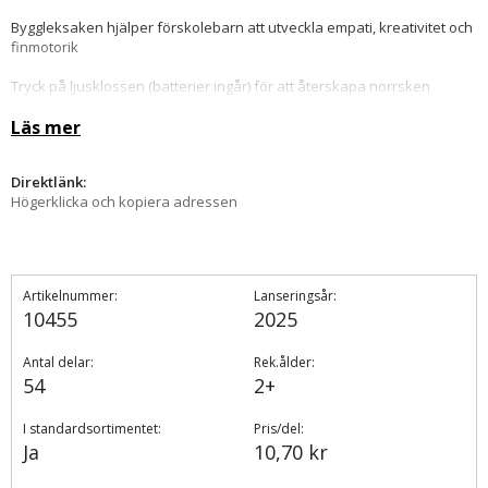
Byggleksaken hjälper förskolebarn att utveckla empati, kreativitet och
finmotorik
Tryck på ljusklossen (batterier ingår) för att återskapa norrsken
Detta palatsbyggset med 54 delar är 36 cm högt, 56 cm brett och 21 cm
Läs mer
djupt
Direktlänk:
Högerklicka och kopiera adressen
Artikelnummer:
Lanseringsår:
10455
2025
Antal delar:
Rek.ålder:
54
2+
I standardsortimentet:
Pris/del:
Ja
10,70 kr