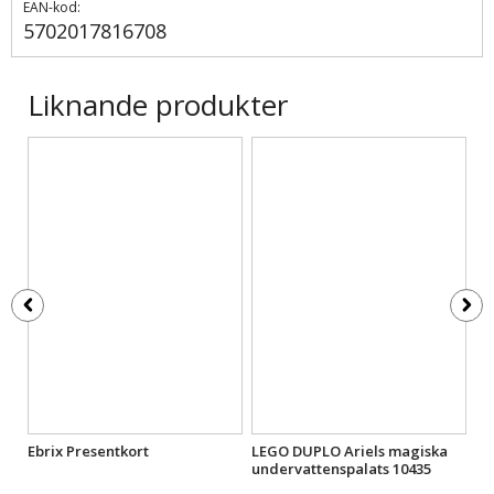
EAN-kod:
5702017816708
Liknande produkter
ap
Ebrix Presentkort
LEGO DUPLO Ariels magiska
LE
undervattenspalats 10435
10