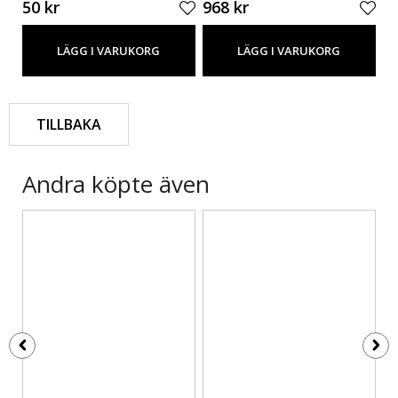
50 kr
968 kr
4
LÄGG I VARUKORG
LÄGG I VARUKORG
TILLBAKA
Andra köpte även