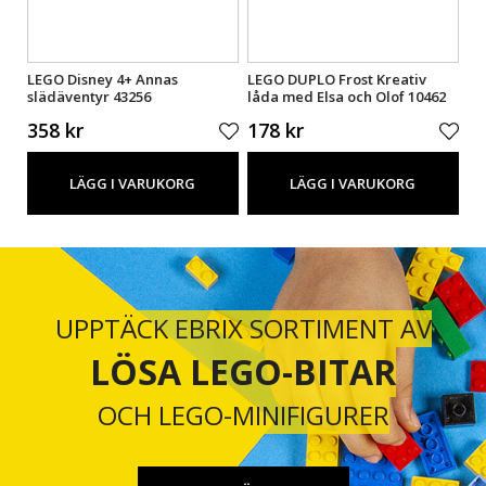
62
LEGO Disney 4+ Annas
LEGO DUPLO Frost Kreativ
LE
slädäventyr 43256
låda med Elsa och Olof 10462
fa
358 kr
178 kr
7
LÄGG I VARUKORG
LÄGG I VARUKORG
UPPTÄCK EBRIX SORTIMENT AV
LÖSA LEGO-BITAR
OCH LEGO-MINIFIGURER