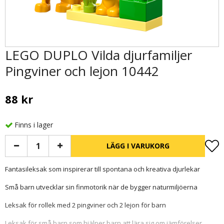
LEGO DUPLO Vilda djurfamiljer
Pingviner och lejon 10442
88 kr
Finns i lager
LÄGG I VARUKORG
Fantasileksak som inspirerar till spontana och kreativa djurlekar
Små barn utvecklar sin finmotorik när de bygger naturmiljöerna
Leksak för rollek med 2 pingviner och 2 lejon för barn
Leksak för små barn som hjälper barn att lära sig om jämförelser