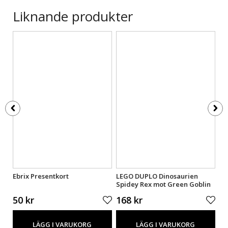
Liknande produkter
Ebrix Presentkort
LEGO DUPLO Dinosaurien
LE
Spidey Rex mot Green Goblin
lå
10463
50 kr
168 kr
1
LÄGG I VARUKORG
LÄGG I VARUKORG