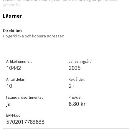
genom lek
Denna byggleksak med 10 delar är 13 cm hög, 22 cm bred och 7 cm
Läs mer
djup
Direktlänk:
Högerklicka och kopiera adressen
Artikelnummer:
Lanseringsår:
10442
2025
Antal delar:
Rek.ålder:
10
2+
I standardsortimentet:
Pris/del:
Ja
8,80 kr
EAN-kod:
5702017783833