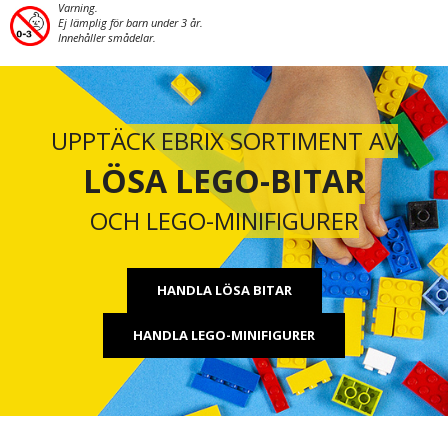
Varning.
Ej lämplig för barn under 3 år.
Innehåller smådelar.
UPPTÄCK EBRIX SORTIMENT AV
LÖSA LEGO-BITAR
OCH LEGO-MINIFIGURER
HANDLA LÖSA BITAR
HANDLA LEGO-MINIFIGURER