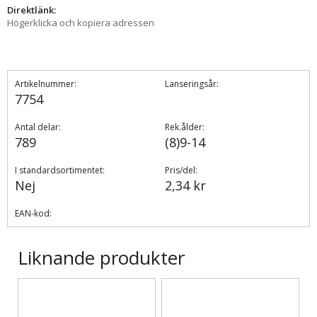
Direktlänk:
Högerklicka och kopiera adressen
Artikelnummer:
Lanseringsår:
7754
Antal delar:
Rek.ålder:
789
(8)9-14
I standardsortimentet:
Pris/del:
Nej
2,34 kr
EAN-kod:
Liknande produkter