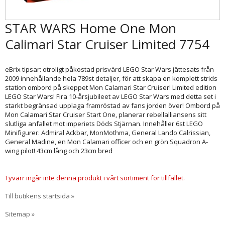
STAR WARS Home One Mon
Calimari Star Cruiser Limited 7754
eBrix tipsar: otroligt påkostad prisvärd LEGO Star Wars jättesats från
2009 innehållande hela 789st detaljer, för att skapa en komplett strids
station ombord på skeppet Mon Calamari Star Cruiser! Limited edition
LEGO Star Wars! Fira 10-årsjubileet av LEGO Star Wars med detta set i
starkt begränsad upplaga framröstad av fans jorden över! Ombord på
Mon Calamari Star Cruiser Start One, planerar rebellalliansens sitt
slutliga anfallet mot imperiets Döds Stjärnan. Innehåller 6st LEGO
Minifigurer: Admiral Ackbar, MonMothma, General Lando Calrissian,
General Madine, en Mon Calamari officer och en grön Squadron A-
wing pilot! 43cm lång och 23cm bred
Tyvärr ingår inte denna produkt i vårt sortiment för tillfället.
Till butikens startsida »
Sitemap »