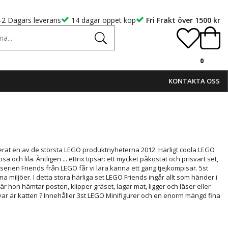
-2 Dagars leverans
14 dagar öppet köp
Fri Frakt över 1500 kr
0
KONTAKTA OSS
5
rat en av de största LEGO produktnyheterna 2012. Härligt coola LEGO
osa och lila. Äntligen ... eBrix tipsar: ett mycket påkostat och prisvärt set,
 serien Friends från LEGO får vi lära känna ett gäng tjejkompisar. 5st
a miljöer. I detta stora härliga set LEGO Friends ingår allt som händer i
är hon hämtar posten, klipper gräset, lagar mat, ligger och läser eller
 var är katten ? Innehåller 3st LEGO Minifigurer och en enorm mängd fina