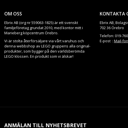
OM OSS
KONTAKTA 
Ebrix AB (org nr 559063-1825) är ett svenskt
Ebrix AB, Bolags
familjeföretag grundat 2010, med kontor mitt i
702 36 Örebro
Marieberg köpcentrum Örebro.
Telefon: 019-760
Vi är stolta återförsäljare via vårt varuhus och
E-post :
Mail-fo
denna webbshop av LEGO gruppens alla original-
produkter, som bygger på den världsberömda
LEGO klossen. En produkt som vi älskar!
ANMÄLAN TILL NYHETSBREVET