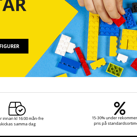
TAR
FIGURER
15-30% under rekomme
r innan kl 16:00 mån-fre
pris på standardsortim
skickas samma dag