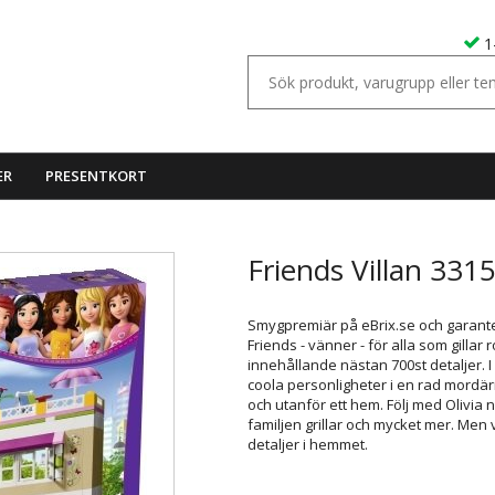
1
ER
PRESENTKORT
Friends Villan 331
Smygpremiär på eBrix.se och garante
Friends - vänner - för alla som gillar r
innehållande nästan 700st detaljer. I
coola personligheter i en rad mordärn
och utanför ett hem. Följ med Olivia n
familjen grillar och mycket mer. Men
detaljer i hemmet.