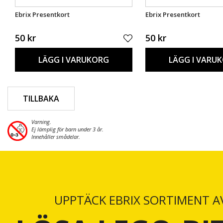
Ebrix Presentkort
Ebrix Presentkort
50 kr
50 kr
LÄGG I VARUKORG
LÄGG I VARU
TILLBAKA
Varning.
Ej lämplig för barn under 3 år.
Innehåller smådelar.
UPPTÄCK EBRIX SORTIMENT A