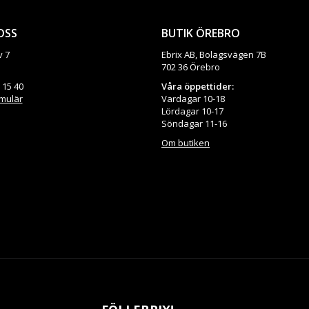
OSS
BUTIK ÖREBRO
v 7
Ebrix AB, Bolagsvägen 7B
702 36 Örebro
 15 40
Våra öppettider:
rmulär
Vardagar 10-18
Lördagar 10-17
Söndagar 11-16
Om butiken