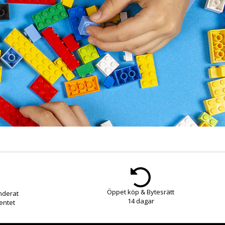
Öppet köp & Bytesrätt
nderat
14 dagar
entet