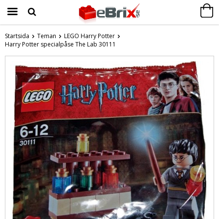
Startsida
Teman
LEGO Harry Potter
Harry Potter specialpåse The Lab 30111
Produkten har blivit tillagd i varukorgen