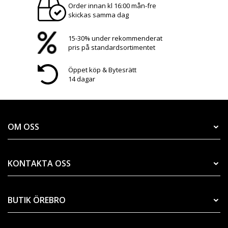
Order innan kl 16:00 mån-fre
skickas samma dag
15-30% under rekommenderat
pris på standardsortimentet
Öppet köp & Bytesrätt
14 dagar
OM OSS
KONTAKTA OSS
BUTIK ÖREBRO