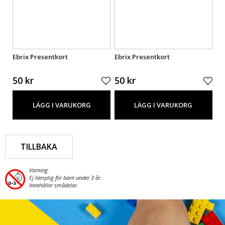
Ebrix Presentkort
Ebrix Presentkort
Eb
50 kr
50 kr
50
LÄGG I VARUKORG
LÄGG I VARUKORG
TILLBAKA
Varning.
Ej lämplig för barn under 3 år.
Innehåller smådelar.