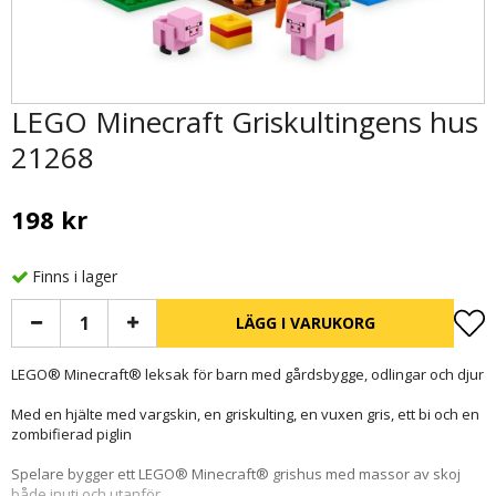
LEGO Minecraft Griskultingens hus
21268
198 kr
Finns i lager
LÄGG I VARUKORG
LEGO® Minecraft® leksak för barn med gårdsbygge, odlingar och djur
Med en hjälte med vargskin, en griskulting, en vuxen gris, ett bi och en
zombifierad piglin
Spelare bygger ett LEGO® Minecraft® grishus med massor av skoj
både inuti och utanför