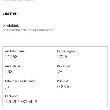
Inne i huset finns en Minecraft® arbetsbänk, en säng och en bokhylla
Läs mer
Det färdigbyggda leksetet är 8 cm högt, 19 cm brett och 16 cm djupt
Direktlänk:
Högerklicka och kopiera adressen
Artikelnummer:
Lanseringsår:
21268
2025
Antal delar:
Rek.ålder:
238
7+
I standardsortimentet:
Pris/del:
Ja
0,83 kr
EAN-kod:
5702017815428