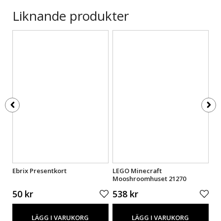
Liknande produkter
Ebrix Presentkort
LEGO Minecraft
LE
Mooshroomhuset 21270
Sk
21
50 kr
538 kr
5
LÄGG I VARUKORG
LÄGG I VARUKORG