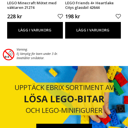
a
LEGO Minecraft Mötet med
LEGO Friends 4+ Heartlake
LE
väktaren 21274
Citys glassbil 42644
21
228 kr
198 kr
6
LÄGG I VARUKORG
LÄGG I VARUKORG
Varning.
Ej lämplig för barn under 3 år.
Innehåller smådelar.
UPPTÄCK EBRIX SORTIMENT AV
LÖSA LEGO-BITAR
OCH LEGO-MINIFIGURER