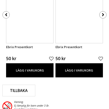
Ebrix Presentkort
Ebrix Presentkort
Eb
50 kr
50 kr
50
LÄGG I VARUKORG
LÄGG I VARUKORG
TILLBAKA
Varning.
Ej lämplig för barn under 3 år.