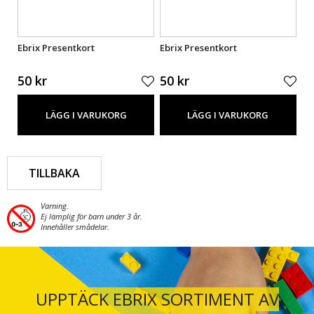
Ebrix Presentkort
Ebrix Presentkort
Eb
50 kr
50 kr
50
LÄGG I VARUKORG
LÄGG I VARUKORG
TILLBAKA
Varning.
Ej lämplig för barn under 3 år.
Innehåller smådelar.
UPPTÄCK EBRIX SORTIMENT AV