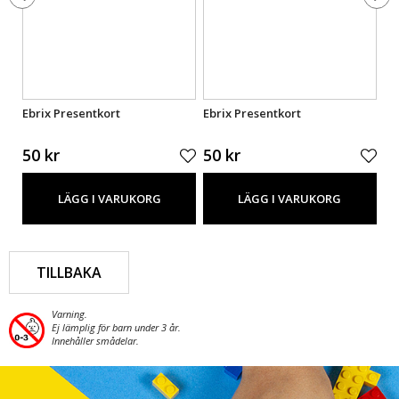
Ebrix Presentkort
Ebrix Presentkort
Eb
50 kr
50 kr
50
LÄGG I VARUKORG
LÄGG I VARUKORG
TILLBAKA
Varning.
Ej lämplig för barn under 3 år.
Innehåller smådelar.