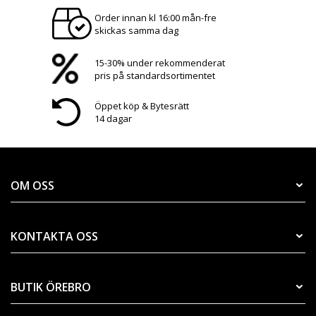
Order innan kl 16:00 mån-fre
skickas samma dag
15-30% under rekommenderat
pris på standardsortimentet
Öppet köp & Bytesrätt
14 dagar
OM OSS
KONTAKTA OSS
BUTIK ÖREBRO