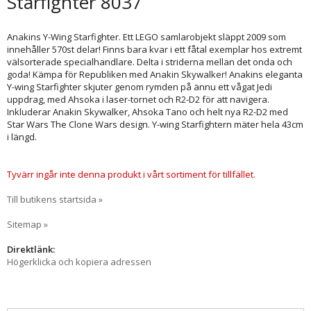
Starfighter 8037
Anakins Y-Wing Starfighter. Ett LEGO samlarobjekt släppt 2009 som
innehåller 570st delar! Finns bara kvar i ett fåtal exemplar hos extremt
välsorterade specialhandlare. Delta i striderna mellan det onda och
goda! Kämpa för Republiken med Anakin Skywalker! Anakins eleganta
Y-wing Starfighter skjuter genom rymden på ännu ett vågat Jedi
uppdrag, med Ahsoka i laser-tornet och R2-D2 för att navigera.
Inkluderar Anakin Skywalker, Ahsoka Tano och helt nya R2-D2 med
Star Wars The Clone Wars design. Y-wing Starfightern mäter hela 43cm
i längd.
Tyvärr ingår inte denna produkt i vårt sortiment för tillfället.
Till butikens startsida »
Sitemap »
Direktlänk:
Högerklicka och kopiera adressen