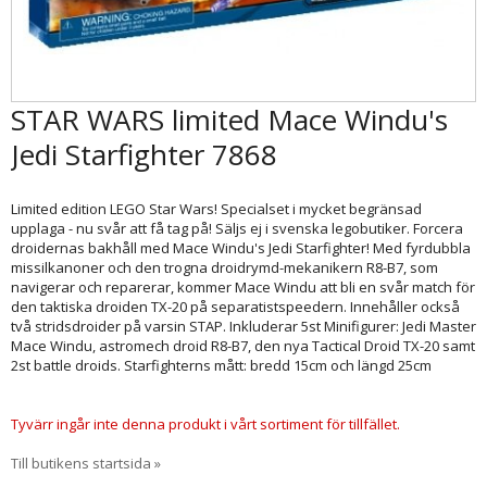
STAR WARS limited Mace Windu's
Jedi Starfighter 7868
Limited edition LEGO Star Wars! Specialset i mycket begränsad
upplaga - nu svår att få tag på! Säljs ej i svenska legobutiker. Forcera
droidernas bakhåll med Mace Windu's Jedi Starfighter! Med fyrdubbla
missilkanoner och den trogna droidrymd-mekanikern R8-B7, som
navigerar och reparerar, kommer Mace Windu att bli en svår match för
den taktiska droiden TX-20 på separatistspeedern. Innehåller också
två stridsdroider på varsin STAP. Inkluderar 5st Minifigurer: Jedi Master
Mace Windu, astromech droid R8-B7, den nya Tactical Droid TX-20 samt
2st battle droids. Starfighterns mått: bredd 15cm och längd 25cm
Tyvärr ingår inte denna produkt i vårt sortiment för tillfället.
Till butikens startsida »