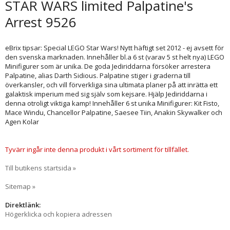
STAR WARS limited Palpatine's
Arrest 9526
eBrix tipsar: Special LEGO Star Wars! Nytt häftigt set 2012 - ej avsett för
den svenska marknaden. Innehåller bl.a 6 st (varav 5 st helt nya) LEGO
Minifigurer som är unika. De goda Jediriddarna försöker arrestera
Palpatine, alias Darth Sidious. Palpatine stiger i graderna till
överkansler, och vill förverkliga sina ultimata planer på att inrätta ett
galaktisk imperium med sig själv som kejsare. Hjälp Jediriddarna i
denna otroligt viktiga kamp! Innehåller 6 st unika Minifigurer: Kit Fisto,
Mace Windu, Chancellor Palpatine, Saesee Tiin, Anakin Skywalker och
Agen Kolar
Tyvärr ingår inte denna produkt i vårt sortiment för tillfället.
Till butikens startsida »
Sitemap »
Direktlänk:
Högerklicka och kopiera adressen