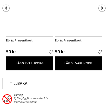
Ebrix Presentkort
Ebrix Presentkort
Eb
50 kr
50 kr
50
LÄGG I VARUKORG
LÄGG I VARUKORG
TILLBAKA
Varning.
Ej lämplig för barn under 3 år.
Innehåller smådelar.