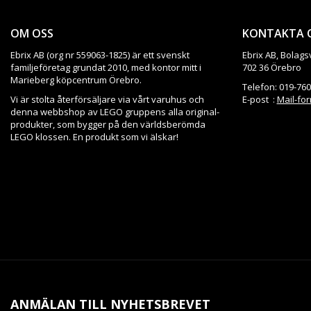
OM OSS
KONTAKTA 
Ebrix AB (org nr 559063-1825) är ett svenskt
Ebrix AB, Bolags
familjeföretag grundat 2010, med kontor mitt i
702 36 Örebro
Marieberg köpcentrum Örebro.
Telefon: 019-760
Vi är stolta återförsäljare via vårt varuhus och
E-post :
Mail-fo
denna webbshop av LEGO gruppens alla original-
produkter, som bygger på den världsberömda
LEGO klossen. En produkt som vi älskar!
ANMÄLAN TILL NYHETSBREVET