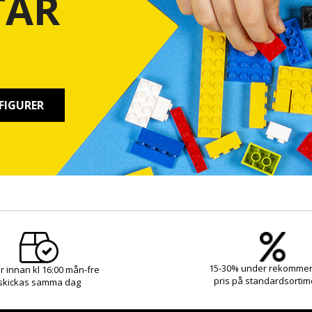
TAR
FIGURER
15-30% under rekomme
r innan kl 16:00 mån-fre
pris på standardsortim
skickas samma dag