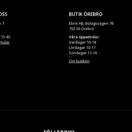
OSS
BUTIK ÖREBRO
v 7
Ebrix AB, Bolagsvägen 7B
702 36 Örebro
 15 40
Våra öppettider:
rmulär
Vardagar 10-18
Lördagar 10-17
Söndagar 11-16
Om butiken