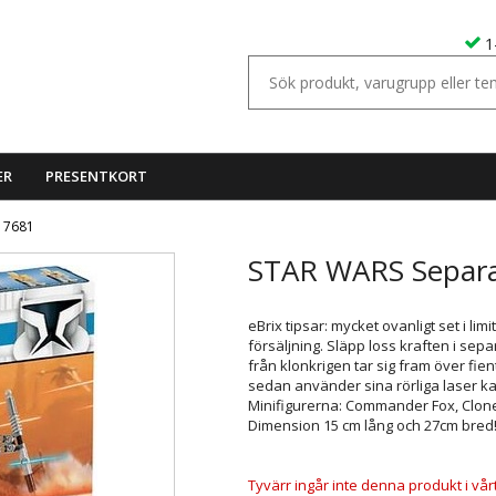
1
ER
PRESENTKORT
d 7681
STAR WARS Separat
eBrix tipsar: mycket ovanligt set i lim
försäljning. Släpp loss kraften i s
från klonkrigen tar sig fram över fi
sedan använder sina rörliga laser ka
Minifigurerna: Commander Fox, Clone
Dimension 15 cm lång och 27cm bred
Tyvärr ingår inte denna produkt i vårt s