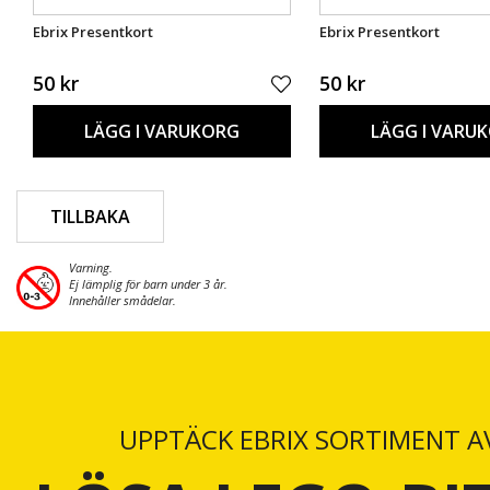
Ebrix Presentkort
Ebrix Presentkort
50 kr
50 kr
LÄGG I VARUKORG
LÄGG I VARU
TILLBAKA
Varning.
Ej lämplig för barn under 3 år.
Innehåller smådelar.
UPPTÄCK EBRIX SORTIMENT A