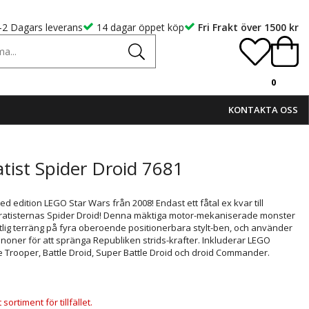
-2 Dagars leverans
14 dagar öppet köp
Fri Frakt över 1500 kr
0
KONTAKTA OSS
ist Spider Droid 7681
ited edition LEGO Star Wars från 2008! Endast ett fåtal ex kvar till
eparatisternas Spider Droid! Denna mäktiga motor-mekaniserade monster
entlig terräng på fyra oberoende positionerbara stylt-ben, och använder
noner för att spränga Republiken strids-krafter. Inkluderar LEGO
 Trooper, Battle Droid, Super Battle Droid och droid Commander.
!
ortiment för tillfället.