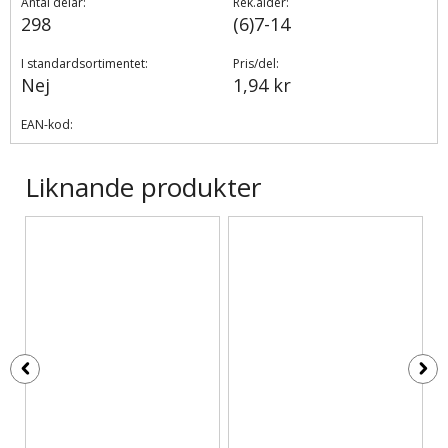
Antal delar:
Rek.ålder:
298
(6)7-14
I standardsortimentet:
Pris/del:
Nej
1,94 kr
EAN-kod:
Liknande produkter