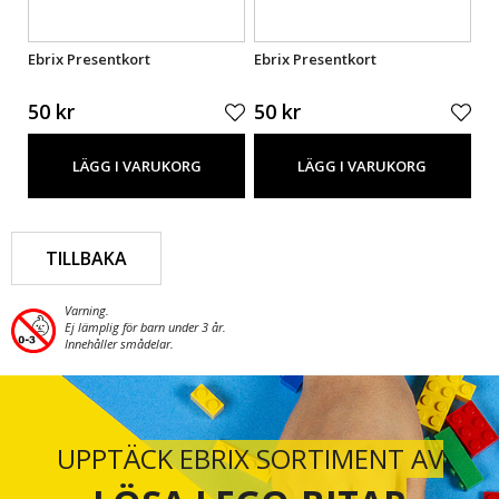
Ebrix Presentkort
Ebrix Presentkort
Eb
50 kr
50 kr
50
LÄGG I VARUKORG
LÄGG I VARUKORG
TILLBAKA
Varning.
Ej lämplig för barn under 3 år.
Innehåller smådelar.
UPPTÄCK EBRIX SORTIMENT AV