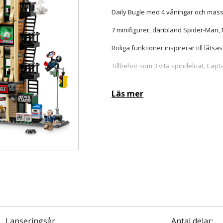
Daily Bugle med 4 våningar och masso
7 minifigurer, däribland Spider-Man,
Roliga funktioner inspirerar till låt
Tillbehör som 3 vita spindelnät, Cap
Byggnaden Daily Bugle i detta byggse
Läs mer
Lanseringsår:
Antal delar: