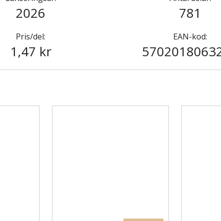
2026
781
Pris/del:
EAN-kod:
1,47 kr
5702018063