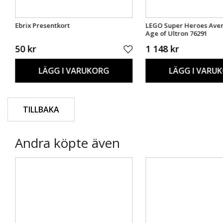
Ebrix Presentkort
LEGO Super Heroes Ave
Age of Ultron 76291
50 kr
1 148 kr
LÄGG I VARUKORG
LÄGG I VARU
TILLBAKA
Andra köpte även