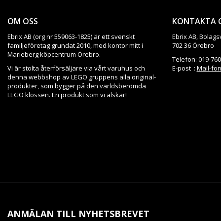
OM OSS
KONTAKTA 
Ebrix AB (org nr 559063-1825) är ett svenskt
Ebrix AB, Bolags
familjeföretag grundat 2010, med kontor mitt i
702 36 Örebro
Marieberg köpcentrum Örebro.
Telefon: 019-760
Vi är stolta återförsäljare via vårt varuhus och
E-post :
Mail-fo
denna webbshop av LEGO gruppens alla original-
produkter, som bygger på den världsberömda
LEGO klossen. En produkt som vi älskar!
ANMÄLAN TILL NYHETSBREVET