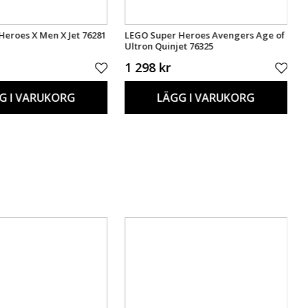
Heroes X Men X Jet 76281
LEGO Super Heroes Avengers Age of
Ultron Quinjet 76325
1 298 kr
G I VARUKORG
LÄGG I VARUKORG