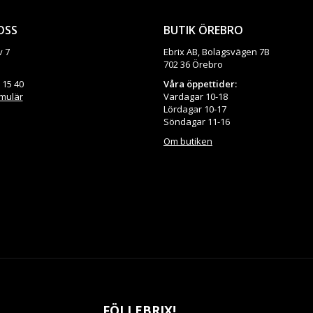
OSS
BUTIK ÖREBRO
v 7
Ebrix AB, Bolagsvägen 7B
702 36 Örebro
 15 40
Våra öppettider:
rmulär
Vardagar 10-18
Lördagar 10-17
Söndagar 11-16
Om butiken
FÖLJ EBRIX!