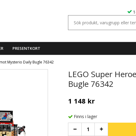
1
ER
PRESENTKORT
ot Mysterio Daily Bugle 76342
LEGO Super Heroes
Bugle 76342
1 148 kr
Finns i lager