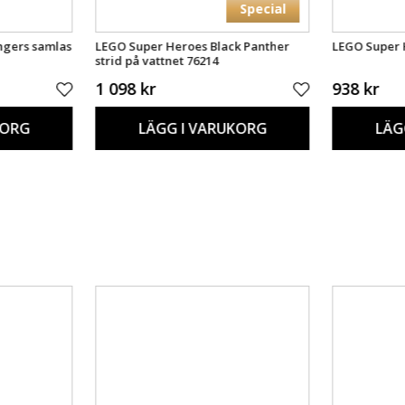
Special
ngers samlas
LEGO Super Heroes Black Panther
LEGO Super 
strid på vattnet 76214
1 098 kr
938 kr
KORG
LÄGG I VARUKORG
LÄG