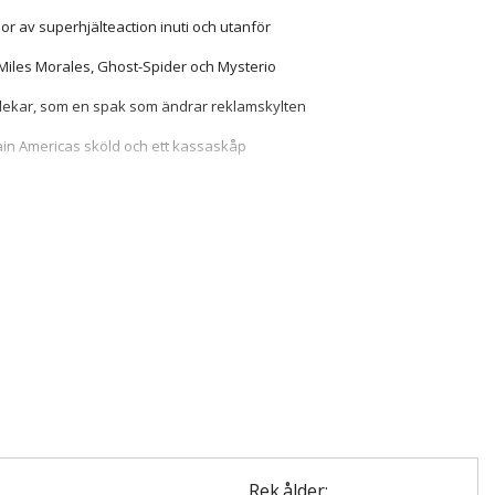
r av superhjälteaction inuti och utanför
 Miles Morales, Ghost-Spider och Mysterio
saslekar, som en spak som ändrar reklamskylten
tain Americas sköld och ett kassaskåp
t med 781 delar är 33 cm hög, 8 cm bred och 6 cm djup
Rek.ålder: