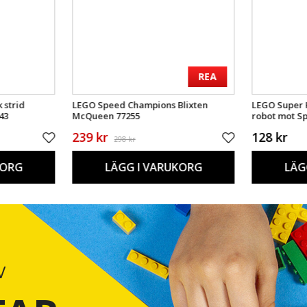
REA
 strid
LEGO Speed Champions Blixten
LEGO Super 
43
McQueen 77255
robot mot S
239 kr
128 kr
298 kr
KORG
LÄGG I VARUKORG
LÄG
V