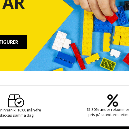
TAR
FIGURER
15-30% under rekomme
r innan kl 16:00 mån-fre
pris på standardsortim
skickas samma dag