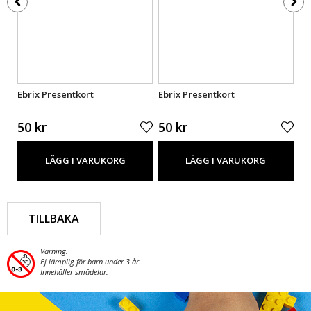
Ebrix Presentkort
Ebrix Presentkort
Eb
50 kr
50 kr
50
LÄGG I VARUKORG
LÄGG I VARUKORG
TILLBAKA
Varning.
Ej lämplig för barn under 3 år.
Innehåller smådelar.