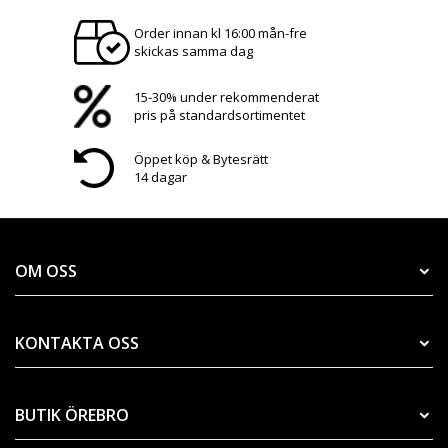
Order innan kl 16:00 mån-fre
skickas samma dag
15-30% under rekommenderat
pris på standardsortimentet
Öppet köp & Bytesrätt
14 dagar
OM OSS
KONTAKTA OSS
BUTIK ÖREBRO