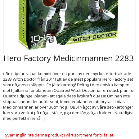
Hero Factory Medicinmannen 2283
eBrix tipsar: vi har kommit över ett parti av den mycket eftertraktade
2283 Witch Doctor från 2011! Ett av de mest populära Hero Factory set
som någonsin släppts. En jättekartong! Deltag i den episka kampen
mot hjältarna för planeten Quatros! Witch Doctor har en otäck plan för
Quatros djungel planet - att stjäla dess livskraft quaza! Om han inte
stoppas innan det är för sent, kommer planeten att brytas i bitar.
Medicinmannen är över 36cm hög! [OBS! Något av våra set/kartonger
kan vara veckat på något ställe, pga den långväga frakten. Naturligtvis
med perfekt innehåll.]
Tyvärr ingår inte denna produkt i vårt sortiment för tillfället.