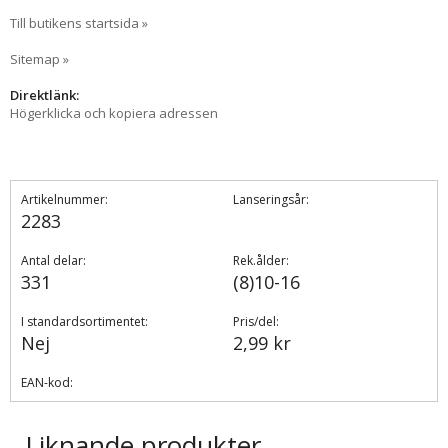
Till butikens startsida »
Sitemap »
Direktlänk:
Högerklicka och kopiera adressen
Artikelnummer:
Lanseringsår:
2283
Antal delar:
Rek.ålder:
331
(8)10-16
I standardsortimentet:
Pris/del:
Nej
2,99 kr
EAN-kod:
Liknande produkter