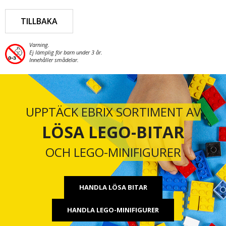
TILLBAKA
Varning.
Ej lämplig för barn under 3 år.
Innehåller smådelar.
UPPTÄCK EBRIX SORTIMENT AV
LÖSA LEGO-BITAR
OCH LEGO-MINIFIGURER
HANDLA LÖSA BITAR
HANDLA LEGO-MINIFIGURER