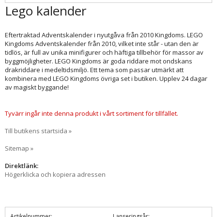
Lego kalender
Eftertraktad Adventskalender i nyutgåva från 2010 Kingdoms. LEGO
Kingdoms Adventskalender från 2010, vilket inte står - utan den är
tidlös, är full av unika minifigurer och häftiga tillbehör för massor av
byggmöjligheter. LEGO Kingdoms är goda riddare mot ondskans
drakriddare i medeltidsmiljö. Ett tema som passar utmärkt att
kombinera med LEGO Kingdoms övriga set i butiken. Upplev 24 dagar
av magiskt byggande!
Tyvärr ingår inte denna produkt i vårt sortiment för tillfället.
Till butikens startsida »
Sitemap »
Direktlänk:
Högerklicka och kopiera adressen
Artikelnummer:
Lanseringsår: