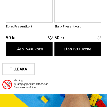
Ebrix Presentkort
Ebrix Presentkort
Eb
50 kr
50 kr
50
LÄGG I VARUKORG
LÄGG I VARUKORG
TILLBAKA
Varning.
Ej lämplig för barn under 3 år.
Innehåller smådelar.