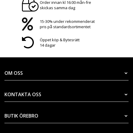
Order innan kl 16:00 mån-fre
skickas samma dag
15-30% under rekommenderat
pris på standardsortimentet
Öppet köp & Bytesrätt
14 dagar
OM OSS
KONTAKTA OSS
BUTIK ÖREBRO