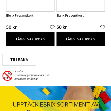
Ebrix Presentkort
Ebrix Presentkort
Eb
50 kr
50 kr
50
LÄGG I VARUKORG
LÄGG I VARUKORG
TILLBAKA
Varning.
Ej lämplig för barn under 3 år.
Innehåller smådelar.
UPPTÄCK EBRIX SORTIMENT AV